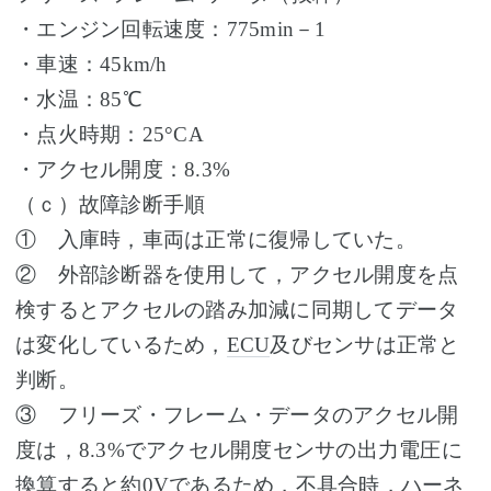
・エンジン回転速度：775min－1
・車速：45km/h
・水温：85℃
・点火時期：25°CA
・アクセル開度：8.3%
（ｃ）故障診断手順
① 入庫時，車両は正常に復帰していた。
② 外部診断器を使用して，アクセル開度を点
検するとアクセルの踏み加減に同期してデータ
は変化しているため，
ECU
及びセンサは正常と
判断。
③ フリーズ・フレーム・データのアクセル開
度は，8.3%でアクセル開度センサの出力電圧に
換算すると約0Vであるため，不具合時，ハーネ