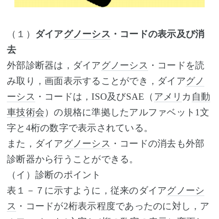
（１）
ダイア
グノーシス
・コードの表示及び消
去
外部診断器は，ダイア
グノーシス
・コードを読
み取り，画面表示することができ，ダイア
グノ
ーシス
・コードは，ISO及びSAE（
アメリ
カ
自動
車技術会
）の規格に準拠したアルファベット1文
字と4桁の数字で表示されている。
また，ダイア
グノーシス
・コードの消去も外部
診断器から行うことができる。
（イ）診断のポイント
表１－７に示すように，従来のダイア
グノーシ
ス
・コードが2桁表示程度であったのに対し，ア