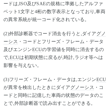
ードは,ISO及びSAEの規格に準拠したアルファ
ベット1文字と4桁の数字表示となっており,車両
の異常系統が統一コード化されている。
(2)外部診断器でコード消去を行うと,ダイア
グノ
ーシス
・コードとフリーズ・フレーム・データ
及びエンジン
ECU
の学習値を同時に消去するの
で,
ECU
は初期状態に戻るが,時計,ラジオ等へは
影響を与えない。
(3)フリーズ・フレーム・データは,エンジン
ECU
が異常を検出したときにダイア
グノーシス
・コ
ードと同時に記億した車両の状態のデータのこ
とで,外部診断器で読み出すことができる。