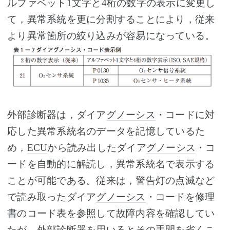
ルファベット1文字と4桁の数字の表示に変更し
て，異常系統を更に分割することにより，従来
より異常箇所の絞り込みが容易になっている。
外部診断器は，ダイア
グノーシス
・コードに対
応した異常系統名のデータを記憶しているた
め，
ECU
から読み出したダイア
グノーシス
・コ
ードを自動的に解読し，異常系統名で表示する
ことが可能である。従来は，警告灯の点滅など
で読み取ったダイア
グノーシス
・コードを修理
書のコード表を参照して故障内容を確認してい
たが，外部診断器を用いるとその手間を省くこ