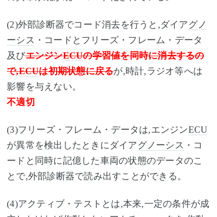
(2)外部診断器でコード消去を行うと,ダイア
グノ
ーシス
・コードとフリーズ・フレーム・データ
及び
エンジン
ECU
の学習値を同時に消去するの
で,
ECU
は初期状態に戻る
が,時計,ラジオ等へは
影響を与えない。
不適切
(3)フリーズ・フレーム・データは,エンジン
ECU
が異常を検出したときにダイア
グノーシス
・コ
ードと同時に記億した車両の状態のデータのこ
とで,外部診断器で読み出すことができる。
(4)アクティブ・テストとは,本来,一定の条件が成