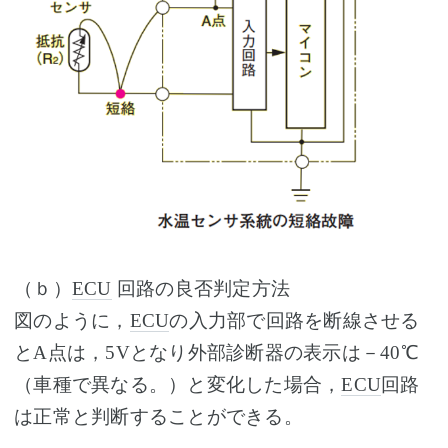
（ｂ）
ECU
回路の良否判定方法
図のように，
ECU
の入力部で回路を断線させる
とA点は，5Vとなり外部診断器の表示は－40℃
（車種で異なる。）と変化した場合，
ECU
回路
は正常と判断することができる。