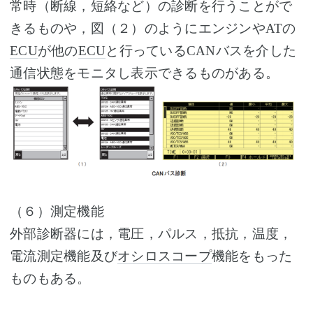
常時（断線，短絡など）の診断を行うことがで
きるものや，図（２）のようにエンジンやATの
ECU
が他の
ECU
と行っているCANバスを介した
通信状態をモニタし表示できるものがある。
（６）測定機能
外部診断器には，電圧，パルス，抵抗，温度，
電流測定機能及び
オシロスコープ
機能をもった
ものもある。