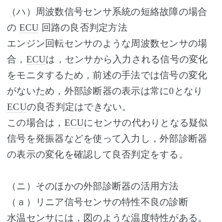
（ハ）周波数信号センサ系統の短絡故障の場合
の
ECU
回路の良否判定方法
エンジン回転センサのような周波数センサの場
合，
ECU
は，センサから入力される信号の変化
をモニタするため，前述の手法では信号の変化
がないため，外部診断器の表示は常に0となり
ECU
の良否判定はできない。
この場合は，
ECU
にセンサの代わりとなる疑似
信号を発振器などを使って入力し，外部診断器
の表示の変化を確認して良否判定をする。
（ニ）そのほかの外部診断器の活用方法
（ａ）リニア信号センサの特性不良の診断
水温センサには，図のような温度特性がある。