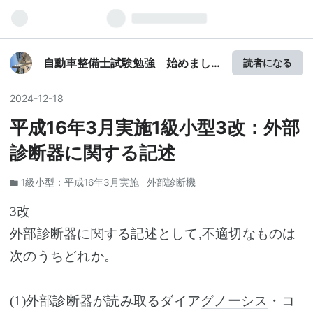
自動車整備士試験勉強 始めまし
読者になる
た～(^^♪
2024
-
12
-
18
平成16年3月実施1級小型3改：外部
診断器に関する記述
1級小型：平成16年3月実施
外部診断機
3
改
外部診断器に関する記述として,不適切なものは
次のうちどれか。
(1)外部診断器が読み取るダイア
グノーシス
・コ